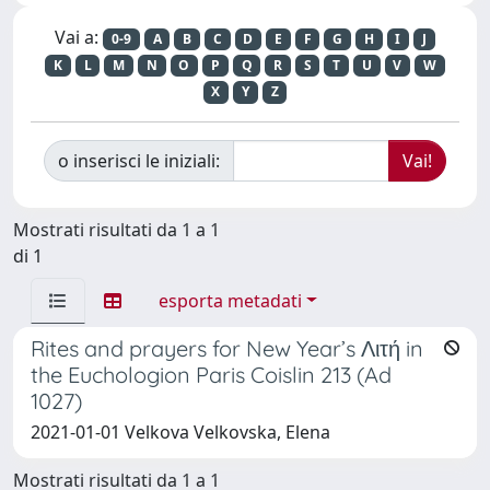
Vai a:
0-9
A
B
C
D
E
F
G
H
I
J
K
L
M
N
O
P
Q
R
S
T
U
V
W
X
Y
Z
o inserisci le iniziali:
Mostrati risultati da 1 a 1
di 1
esporta metadati
Rites and prayers for New Year’s Λιτή in
the Euchologion Paris Coislin 213 (Ad
1027)
2021-01-01 Velkova Velkovska, Elena
Mostrati risultati da 1 a 1