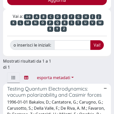
Vai a:
0-9
A
B
C
D
E
F
G
H
I
J
K
L
M
N
O
P
Q
R
S
T
U
V
W
X
Y
Z
o inserisci le iniziali:
Mostrati risultati da 1 a 1
di 1
esporta metadati
Testing Quantum Electrodynamics:
vacuum polarizability and Casimir forces
1996-01-01 Bakalov, D.; Cantatore, G.; Carugno, G.;
Carusotto, S.; Della Valle, F.; De Riva, A. M.; Favaron,