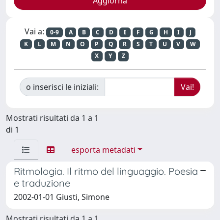
Vai a:
0-9
A
B
C
D
E
F
G
H
I
J
K
L
M
N
O
P
Q
R
S
T
U
V
W
X
Y
Z
o inserisci le iniziali:
Mostrati risultati da 1 a 1
di 1
esporta metadati
Ritmologia. Il ritmo del linguaggio. Poesia
e traduzione
2002-01-01 Giusti, Simone
Mostrati risultati da 1 a 1