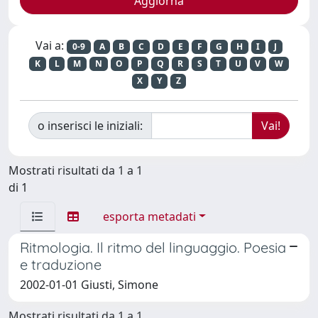
Vai a:
0-9
A
B
C
D
E
F
G
H
I
J
K
L
M
N
O
P
Q
R
S
T
U
V
W
X
Y
Z
o inserisci le iniziali:
Mostrati risultati da 1 a 1
di 1
esporta metadati
Ritmologia. Il ritmo del linguaggio. Poesia
e traduzione
2002-01-01 Giusti, Simone
Mostrati risultati da 1 a 1