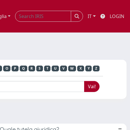
glia
IT
LOGIN
O
P
Q
R
S
T
U
V
W
X
Y
Z
 Quale tutela giuridica?