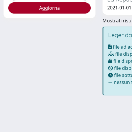
2021-01-01 
Mostrati risul
Legenda
file ad 
file dis
file disp
file disp
file sot
nessun f