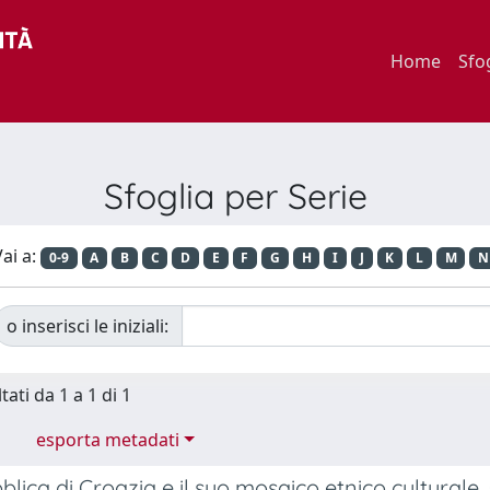
Home
Sfo
Sfoglia per Serie
ai a:
0-9
A
B
C
D
E
F
G
H
I
J
K
L
M
N
o inserisci le iniziali:
tati da 1 a 1 di 1
esporta metadati
lica di Croazia e il suo mosaico etnico culturale.