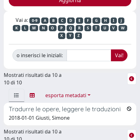
Vai a:
0-9
A
B
C
D
E
F
G
H
I
J
K
L
M
N
O
P
Q
R
S
T
U
V
W
X
Y
Z
o inserisci le iniziali:
Mostrati risultati da 10 a
10 di 10
esporta metadati
Tradurre le opere, leggere le traduzioni
2018-01-01 Giusti, Simone
Mostrati risultati da 10 a
10 di 10