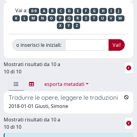
Vai a:
0-9
A
B
C
D
E
F
G
H
I
J
K
L
M
N
O
P
Q
R
S
T
U
V
W
X
Y
Z
o inserisci le iniziali:
Mostrati risultati da 10 a
10 di 10
esporta metadati
Tradurre le opere, leggere le traduzioni
2018-01-01 Giusti, Simone
Mostrati risultati da 10 a
10 di 10