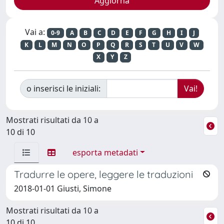
Vai a:
0-9
A
B
C
D
E
F
G
H
I
J
K
L
M
N
O
P
Q
R
S
T
U
V
W
X
Y
Z
o inserisci le iniziali:
Mostrati risultati da 10 a
10 di 10
esporta metadati
Tradurre le opere, leggere le traduzioni
2018-01-01 Giusti, Simone
Mostrati risultati da 10 a
10 di 10