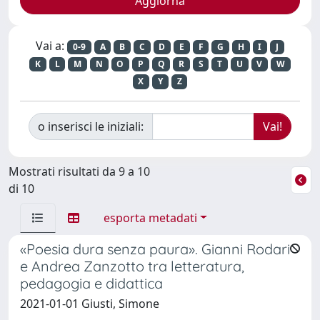
Vai a:
0-9
A
B
C
D
E
F
G
H
I
J
K
L
M
N
O
P
Q
R
S
T
U
V
W
X
Y
Z
o inserisci le iniziali:
Mostrati risultati da 9 a 10
di 10
esporta metadati
«Poesia dura senza paura». Gianni Rodari
e Andrea Zanzotto tra letteratura,
pedagogia e didattica
2021-01-01 Giusti, Simone