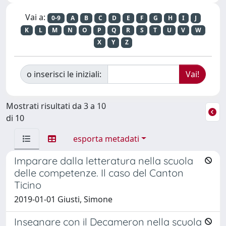
Vai a:
0-9
A
B
C
D
E
F
G
H
I
J
K
L
M
N
O
P
Q
R
S
T
U
V
W
X
Y
Z
o inserisci le iniziali:
Mostrati risultati da 3 a 10
di 10
esporta metadati
Imparare dalla letteratura nella scuola
delle competenze. Il caso del Canton
Ticino
2019-01-01 Giusti, Simone
Insegnare con il Decameron nella scuola