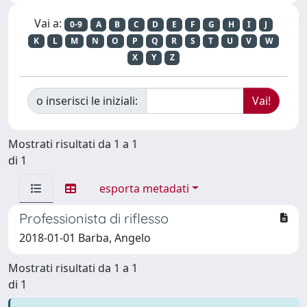
Vai a:
0-9
A
B
C
D
E
F
G
H
I
J
K
L
M
N
O
P
Q
R
S
T
U
V
W
X
Y
Z
o inserisci le iniziali:
Mostrati risultati da 1 a 1
di 1
esporta metadati
Professionista di riflesso
2018-01-01 Barba, Angelo
Mostrati risultati da 1 a 1
di 1