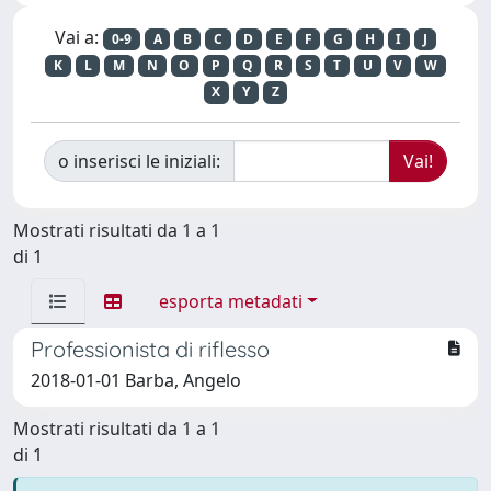
Vai a:
0-9
A
B
C
D
E
F
G
H
I
J
K
L
M
N
O
P
Q
R
S
T
U
V
W
X
Y
Z
o inserisci le iniziali:
Mostrati risultati da 1 a 1
di 1
esporta metadati
Professionista di riflesso
2018-01-01 Barba, Angelo
Mostrati risultati da 1 a 1
di 1