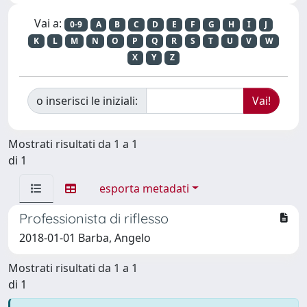
Vai a:
0-9
A
B
C
D
E
F
G
H
I
J
K
L
M
N
O
P
Q
R
S
T
U
V
W
X
Y
Z
o inserisci le iniziali:
Mostrati risultati da 1 a 1
di 1
esporta metadati
Professionista di riflesso
2018-01-01 Barba, Angelo
Mostrati risultati da 1 a 1
di 1