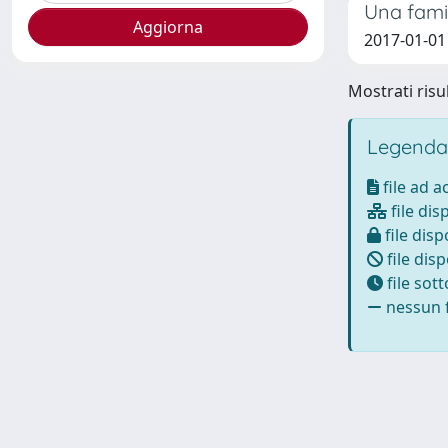
Una famig
2017-01-01
Mostrati risul
Legenda
file ad 
file dis
file disp
file disp
file sot
nessun f