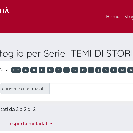
Home
Sfo
foglia per Serie TEMI DI STOR
ai a:
0-9
A
B
C
D
E
F
G
H
I
J
K
L
M
N
o inserisci le iniziali:
tati da 2 a 2 di 2
esporta metadati