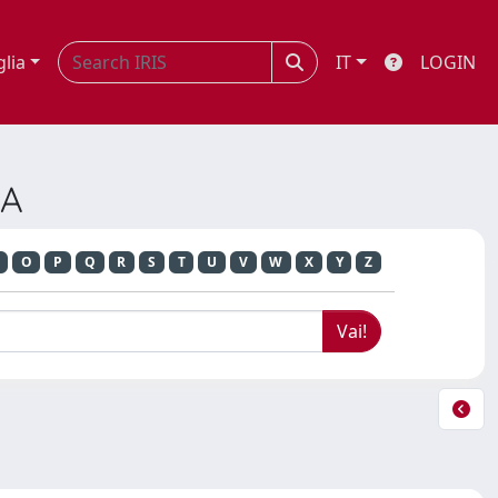
glia
IT
LOGIN
IA
O
P
Q
R
S
T
U
V
W
X
Y
Z