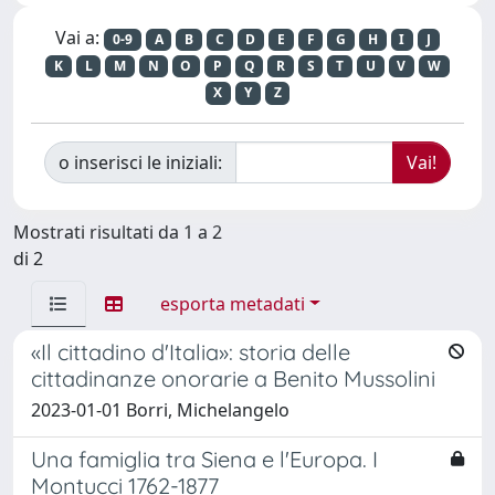
Vai a:
0-9
A
B
C
D
E
F
G
H
I
J
K
L
M
N
O
P
Q
R
S
T
U
V
W
X
Y
Z
o inserisci le iniziali:
Mostrati risultati da 1 a 2
di 2
esporta metadati
«Il cittadino d'Italia»: storia delle
cittadinanze onorarie a Benito Mussolini
2023-01-01 Borri, Michelangelo
Una famiglia tra Siena e l'Europa. I
Montucci 1762-1877