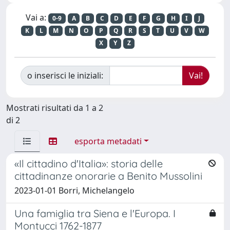
Vai a:
0-9
A
B
C
D
E
F
G
H
I
J
K
L
M
N
O
P
Q
R
S
T
U
V
W
X
Y
Z
o inserisci le iniziali:
Mostrati risultati da 1 a 2
di 2
esporta metadati
«Il cittadino d'Italia»: storia delle
cittadinanze onorarie a Benito Mussolini
2023-01-01 Borri, Michelangelo
Una famiglia tra Siena e l'Europa. I
Montucci 1762-1877