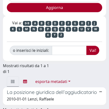
Vai a:
0-9
A
B
C
D
E
F
G
H
I
J
K
L
M
N
O
P
Q
R
S
T
U
V
W
X
Y
Z
o inserisci le iniziali:
Mostrati risultati da 1 a 1
di 1
esporta metadati
La posizione giuridica dell’aggiudicatario
2010-01-01 Lenzi, Raffaele