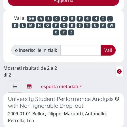
Vai a:
0-9
A
B
C
D
E
F
G
H
I
J
K
L
M
N
O
P
Q
R
S
T
U
V
W
X
Y
Z
o inserisci le iniziali:
Mostrati risultati da 2 a 2
di 2
esporta metadati
University Student Performance Analysis
with Non-ignorable Drop-out
2009-01-01 Belloc, Filippo; Maruotti, Antonello;
Petrella, Lea