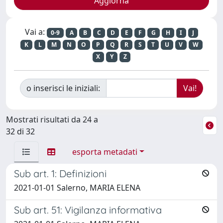
Vai a:
0-9
A
B
C
D
E
F
G
H
I
J
K
L
M
N
O
P
Q
R
S
T
U
V
W
X
Y
Z
o inserisci le iniziali:
Mostrati risultati da 24 a
32 di 32
esporta metadati
Sub art. 1: Definizioni
2021-01-01 Salerno, MARIA ELENA
Sub art. 51: Vigilanza informativa