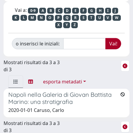
Vai a:
0-9
A
B
C
D
E
F
G
H
I
J
K
L
M
N
O
P
Q
R
S
T
U
V
W
X
Y
Z
o inserisci le iniziali:
Mostrati risultati da 3 a 3
di 3
esporta metadati
Napoli nella Galeria di Giovan Battista
Marino: una stratigrafia
2020-01-01 Caruso, Carlo
Mostrati risultati da 3 a 3
di 3