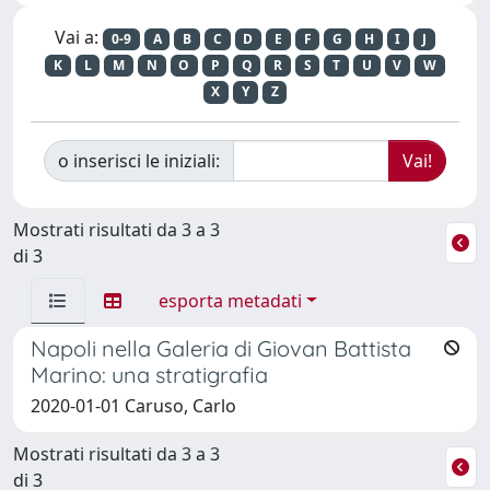
Vai a:
0-9
A
B
C
D
E
F
G
H
I
J
K
L
M
N
O
P
Q
R
S
T
U
V
W
X
Y
Z
o inserisci le iniziali:
Mostrati risultati da 3 a 3
di 3
esporta metadati
Napoli nella Galeria di Giovan Battista
Marino: una stratigrafia
2020-01-01 Caruso, Carlo
Mostrati risultati da 3 a 3
di 3