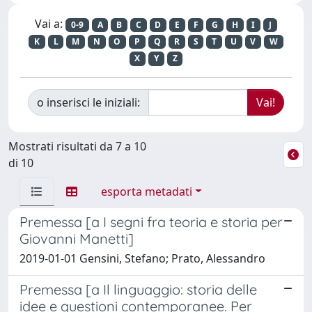
Vai a:
0-9
A
B
C
D
E
F
G
H
I
J
K
L
M
N
O
P
Q
R
S
T
U
V
W
X
Y
Z
o inserisci le iniziali:
Mostrati risultati da 7 a 10
di 10
esporta metadati
Premessa [a I segni fra teoria e storia per
Giovanni Manetti]
2019-01-01 Gensini, Stefano; Prato, Alessandro
Premessa [a Il linguaggio: storia delle
idee e questioni contemporanee. Per