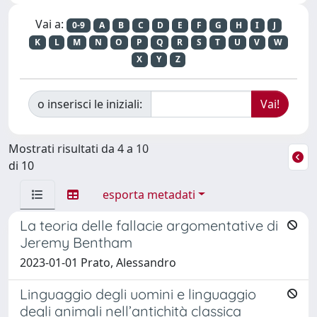
Vai a:
0-9
A
B
C
D
E
F
G
H
I
J
K
L
M
N
O
P
Q
R
S
T
U
V
W
X
Y
Z
o inserisci le iniziali:
Mostrati risultati da 4 a 10
di 10
esporta metadati
La teoria delle fallacie argomentative di
Jeremy Bentham
2023-01-01 Prato, Alessandro
Linguaggio degli uomini e linguaggio
degli animali nell’antichità classica