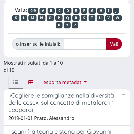
Vai a:
0-9
A
B
C
D
E
F
G
H
I
J
K
L
M
N
O
P
Q
R
S
T
U
V
W
X
Y
Z
o inserisci le iniziali:
Mostrati risultati da 1 a 10
di 10
esporta metadati
«Cogliere le somiglianze nella diversità
delle cose»: sul concetto di metafora in
Leopardi
2019-01-01 Prato, Alessandro
I segni fra teoria e storia per Giovanni