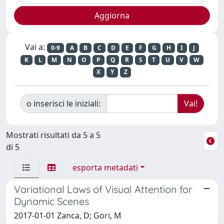
Vai a:
0-9
A
B
C
D
E
F
G
H
I
J
K
L
M
N
O
P
Q
R
S
T
U
V
W
X
Y
Z
o inserisci le iniziali:
Mostrati risultati da 5 a 5
di 5
esporta metadati
Variational Laws of Visual Attention for
Dynamic Scenes
2017-01-01 Zanca, D; Gori, M