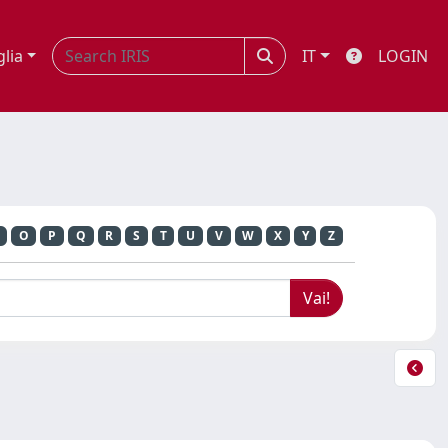
glia
IT
LOGIN
O
P
Q
R
S
T
U
V
W
X
Y
Z