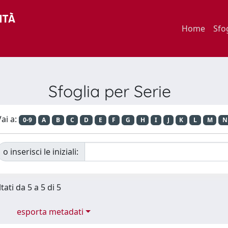
Home
Sfo
Sfoglia per Serie
ai a:
0-9
A
B
C
D
E
F
G
H
I
J
K
L
M
N
o inserisci le iniziali:
tati da 5 a 5 di 5
esporta metadati