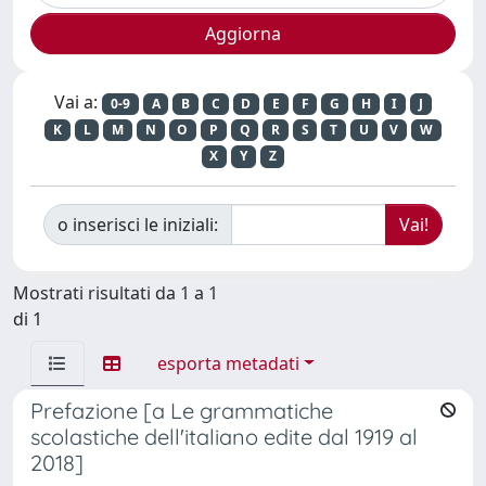
Vai a:
0-9
A
B
C
D
E
F
G
H
I
J
K
L
M
N
O
P
Q
R
S
T
U
V
W
X
Y
Z
o inserisci le iniziali:
Mostrati risultati da 1 a 1
di 1
esporta metadati
Prefazione [a Le grammatiche
scolastiche dell'italiano edite dal 1919 al
2018]