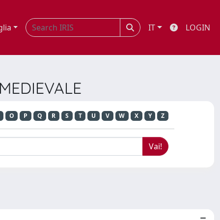
glia
IT
LOGIN
E MEDIEVALE
O
P
Q
R
S
T
U
V
W
X
Y
Z