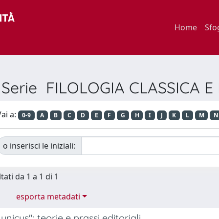
Home
Sfo
r Serie FILOLOGIA CLASSICA 
ai a:
0-9
A
B
C
D
E
F
G
H
I
J
K
L
M
N
o inserisci le iniziali:
tati da 1 a 1 di 1
esporta metadati
unicus": teorie e prassi editoriali