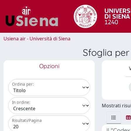
Usiena air - Università di Siena
Sfoglia pe
Opzioni
V
Ordina per:
In ordine:
Mostrati risul
Risultati/Pagina
Il "Codex 