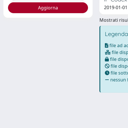
2019-01-01 
Mostrati risul
Legenda
file ad 
file dis
file disp
file disp
file sot
nessun f