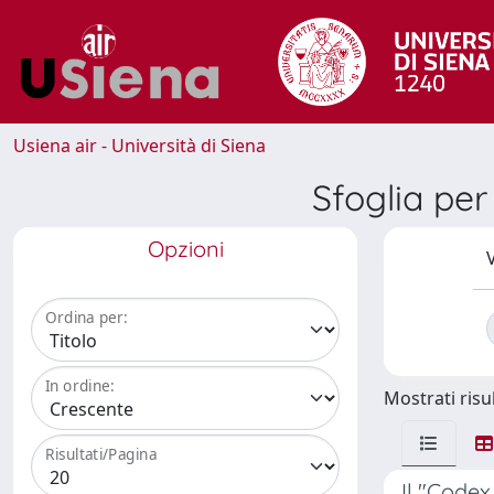
Usiena air - Università di Siena
Sfoglia pe
Opzioni
V
Ordina per:
In ordine:
Mostrati risul
Risultati/Pagina
Il "Codex 