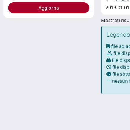
2019-01-01 
Mostrati risul
Legenda
file ad 
file dis
file disp
file disp
file sot
nessun f