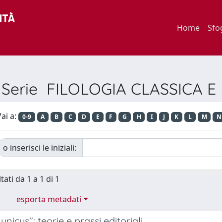
Home
Sfo
r Serie FILOLOGIA CLASSICA 
ai a:
0-9
A
B
C
D
E
F
G
H
I
J
K
L
M
N
o inserisci le iniziali:
tati da 1 a 1 di 1
esporta metadati
unicus": teorie e prassi editoriali