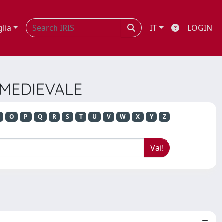
glia
IT
LOGIN
E MEDIEVALE
O
P
Q
R
S
T
U
V
W
X
Y
Z