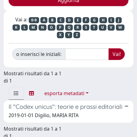
Vai a:
0-9
A
B
C
D
E
F
G
H
I
J
K
L
M
N
O
P
Q
R
S
T
U
V
W
X
Y
Z
o inserisci le iniziali:
Mostrati risultati da 1 a 1
di 1
esporta metadati
Il "Codex unicus": teorie e prassi editoriali
2019-01-01 Digilio, MARIA RITA
Mostrati risultati da 1 a 1
di 1