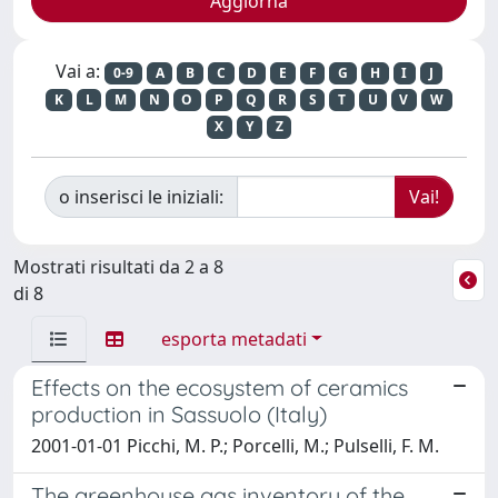
Vai a:
0-9
A
B
C
D
E
F
G
H
I
J
K
L
M
N
O
P
Q
R
S
T
U
V
W
X
Y
Z
o inserisci le iniziali:
Mostrati risultati da 2 a 8
di 8
esporta metadati
Effects on the ecosystem of ceramics
production in Sassuolo (Italy)
2001-01-01 Picchi, M. P.; Porcelli, M.; Pulselli, F. M.
The greenhouse gas inventory of the