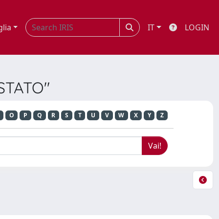
glia
IT
LOGIN
 STATO"
O
P
Q
R
S
T
U
V
W
X
Y
Z