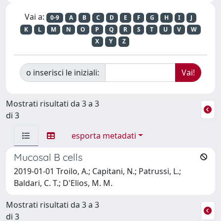
Vai a:
0-9
A
B
C
D
E
F
G
H
I
J
K
L
M
N
O
P
Q
R
S
T
U
V
W
X
Y
Z
o inserisci le iniziali:
Mostrati risultati da 3 a 3
di 3
esporta metadati
Mucosal B cells
2019-01-01 Troilo, A.; Capitani, N.; Patrussi, L.;
Baldari, C. T.; D'Elios, M. M.
Mostrati risultati da 3 a 3
di 3