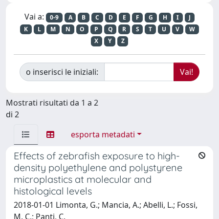
Vai a:
0-9
A
B
C
D
E
F
G
H
I
J
K
L
M
N
O
P
Q
R
S
T
U
V
W
X
Y
Z
o inserisci le iniziali:
Mostrati risultati da 1 a 2
di 2
esporta metadati
Effects of zebrafish exposure to high-
density polyethylene and polystyrene
microplastics at molecular and
histological levels
2018-01-01 Limonta, G.; Mancia, A.; Abelli, L.; Fossi,
M. C.; Panti, C.