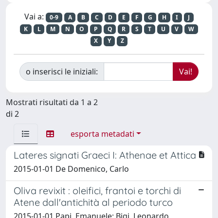
Vai a:
0-9
A
B
C
D
E
F
G
H
I
J
K
L
M
N
O
P
Q
R
S
T
U
V
W
X
Y
Z
o inserisci le iniziali:
Mostrati risultati da 1 a 2
di 2
esporta metadati
Lateres signati Graeci I: Athenae et Attica
2015-01-01 De Domenico, Carlo
Oliva revixit : oleifici, frantoi e torchi di
Atene dall'antichità al periodo turco
2015-01-01 Papi, Emanuele; Bigi, Leonardo