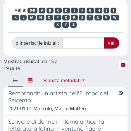
Vai a:
0-9
A
B
C
D
E
F
G
H
I
J
K
L
M
N
O
P
Q
R
S
T
U
V
W
X
Y
Z
o inserisci le iniziali:
Mostrati risultati da 15 a
19 di 19
esporta metadati
Rembrandt: un artista nell'Europa del
Seicento
2021-01-01 Mascolo, Marco Matteo
Scrivere di donne in Roma antica: la
letteratura latina in ventuno figure