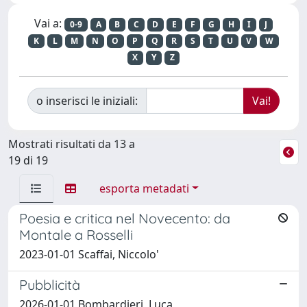
Vai a:
0-9
A
B
C
D
E
F
G
H
I
J
K
L
M
N
O
P
Q
R
S
T
U
V
W
X
Y
Z
o inserisci le iniziali:
Mostrati risultati da 13 a
19 di 19
esporta metadati
Poesia e critica nel Novecento: da
Montale a Rosselli
2023-01-01 Scaffai, Niccolo'
Pubblicità
2026-01-01 Bombardieri, Luca