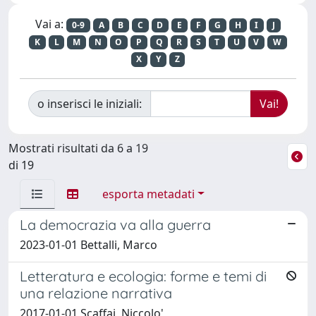
Vai a:
0-9
A
B
C
D
E
F
G
H
I
J
K
L
M
N
O
P
Q
R
S
T
U
V
W
X
Y
Z
o inserisci le iniziali:
Mostrati risultati da 6 a 19
di 19
esporta metadati
La democrazia va alla guerra
2023-01-01 Bettalli, Marco
Letteratura e ecologia: forme e temi di
una relazione narrativa
2017-01-01 Scaffai, Niccolo'