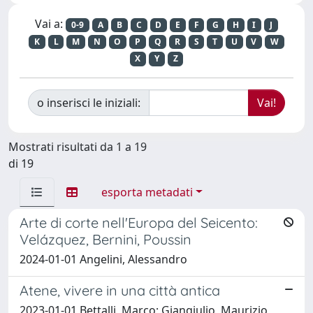
Vai a:
0-9
A
B
C
D
E
F
G
H
I
J
K
L
M
N
O
P
Q
R
S
T
U
V
W
X
Y
Z
o inserisci le iniziali:
Mostrati risultati da 1 a 19
di 19
esporta metadati
Arte di corte nell'Europa del Seicento:
Velázquez, Bernini, Poussin
2024-01-01 Angelini, Alessandro
Atene, vivere in una città antica
2023-01-01 Bettalli, Marco; Giangiulio, Maurizio