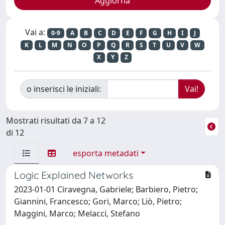
Vai a:
0-9
A
B
C
D
E
F
G
H
I
J
K
L
M
N
O
P
Q
R
S
T
U
V
W
X
Y
Z
o inserisci le iniziali:
Mostrati risultati da 7 a 12
di 12
esporta metadati
Logic Explained Networks
2023-01-01 Ciravegna, Gabriele; Barbiero, Pietro;
Giannini, Francesco; Gori, Marco; Liò, Pietro;
Maggini, Marco; Melacci, Stefano