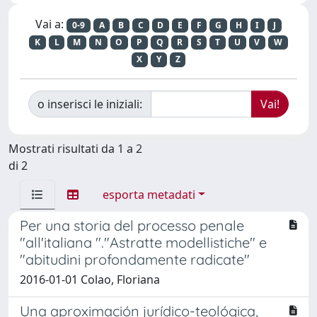
Vai a:
0-9
A
B
C
D
E
F
G
H
I
J
K
L
M
N
O
P
Q
R
S
T
U
V
W
X
Y
Z
o inserisci le iniziali:
Mostrati risultati da 1 a 2
di 2
esporta metadati
Per una storia del processo penale
"all'italiana "."Astratte modellistiche" e
"abitudini profondamente radicate"
2016-01-01 Colao, Floriana
Una aproximación jurídico-teológica,