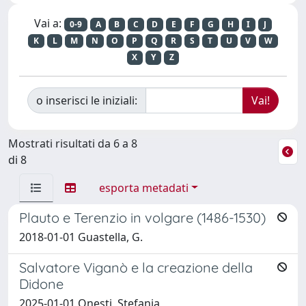
Vai a:
0-9
A
B
C
D
E
F
G
H
I
J
K
L
M
N
O
P
Q
R
S
T
U
V
W
X
Y
Z
o inserisci le iniziali:
Mostrati risultati da 6 a 8
di 8
esporta metadati
Plauto e Terenzio in volgare (1486-1530)
2018-01-01 Guastella, G.
Salvatore Viganò e la creazione della
Didone
2025-01-01 Onesti, Stefania