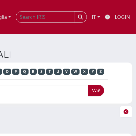
glia
IT
LOGIN
ALI
O
P
Q
R
S
T
U
V
W
X
Y
Z