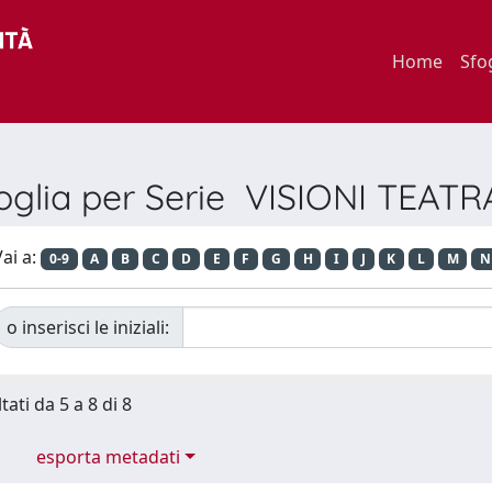
Home
Sfo
oglia per Serie VISIONI TEATR
ai a:
0-9
A
B
C
D
E
F
G
H
I
J
K
L
M
N
o inserisci le iniziali:
tati da 5 a 8 di 8
esporta metadati