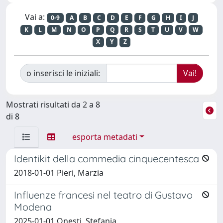
Vai a:
0-9
A
B
C
D
E
F
G
H
I
J
K
L
M
N
O
P
Q
R
S
T
U
V
W
X
Y
Z
o inserisci le iniziali:
Mostrati risultati da 2 a 8
di 8
esporta metadati
Identikit della commedia cinquecentesca
2018-01-01 Pieri, Marzia
Influenze francesi nel teatro di Gustavo
Modena
2025-01-01 Onesti, Stefania