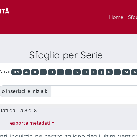
Home
Sfo
Sfoglia per Serie
ai a:
0-9
A
B
C
D
E
F
G
H
I
J
K
L
M
N
o inserisci le iniziali:
tati da 1 a 8 di 8
esporta metadati
ti linguistici nel teatro italiano degli ultimi vent'a