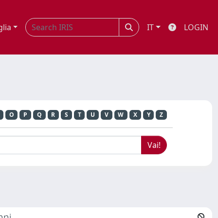
glia
IT
LOGIN
O
P
Q
R
S
T
U
V
W
X
Y
Z
nni