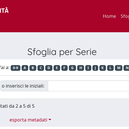
Home
Sfo
Sfoglia per Serie
ai a:
0-9
A
B
C
D
E
F
G
H
I
J
K
L
M
N
o inserisci le iniziali:
tati da 2 a 5 di 5
esporta metadati