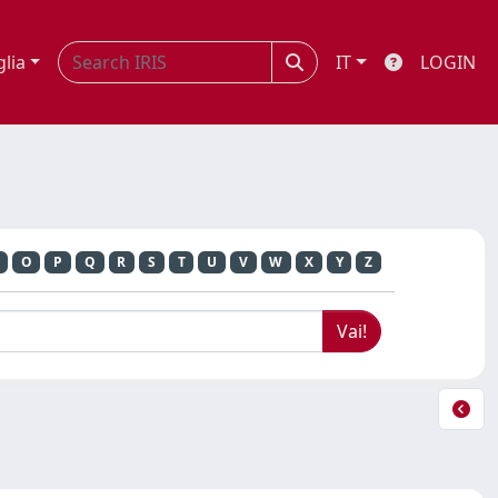
glia
IT
LOGIN
O
P
Q
R
S
T
U
V
W
X
Y
Z