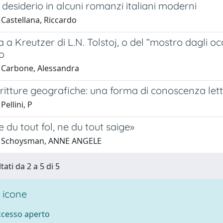
 desiderio in alcuni romanzi italiani moderni
 Castellana, Riccardo
 a Kreutzer di L.N. Tolstoj, o del “mostro dagli occ
o
 Carbone, Alessandra
itture geografiche: una forma di conoscenza lett
Pellini, P
ne du tout fol, ne du tout saige»
1 Schoysman, ANNE ANGELE
tati da 2 a 5 di 5
 icone
accesso aperto