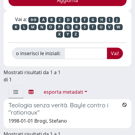
Vai a:
0-9
A
B
C
D
E
F
G
H
I
J
K
L
M
N
O
P
Q
R
S
T
U
V
W
X
Y
Z
o inserisci le iniziali:
Mostrati risultati da 1 a 1
di 1
esporta metadati
Teologia senza verità. Bayle contro i
"rationaux"
1998-01-01 Brogi, Stefano
Mostrati risultati da 1 a 1