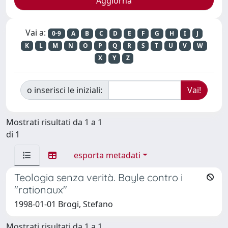
Vai a:
0-9
A
B
C
D
E
F
G
H
I
J
K
L
M
N
O
P
Q
R
S
T
U
V
W
X
Y
Z
o inserisci le iniziali:
Mostrati risultati da 1 a 1
di 1
esporta metadati
Teologia senza verità. Bayle contro i
"rationaux"
1998-01-01 Brogi, Stefano
Mostrati risultati da 1 a 1