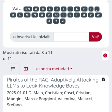
Vai a:
0-9
A
B
C
D
E
F
G
H
I
J
K
L
M
N
O
P
Q
R
S
T
U
V
W
X
Y
Z
o inserisci le iniziali:
Mostrati risultati da 8 a 11
di 11
esporta metadati
Pirates of the RAG: Adaptively Attacking
LLMs to Leak Knowledge Bases
2025-01-01 Di Maio, Christian; Cosci, Cristian;
Maggini, Marco; Poggioni, Valentina; Melacci,
Stefano