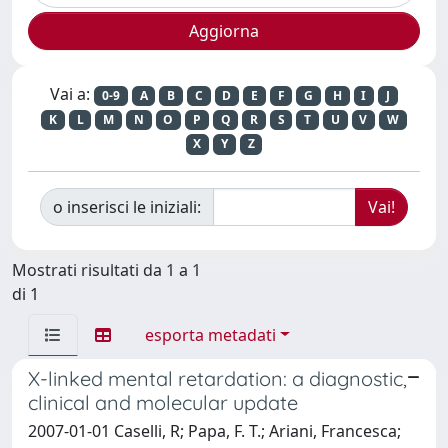
Vai a:
0-9
A
B
C
D
E
F
G
H
I
J
K
L
M
N
O
P
Q
R
S
T
U
V
W
X
Y
Z
o inserisci le iniziali:
Mostrati risultati da 1 a 1
di 1
esporta metadati
X-linked mental retardation: a diagnostic,
clinical and molecular update
2007-01-01 Caselli, R; Papa, F. T.; Ariani, Francesca;